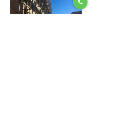
327.8346771
348.4545280