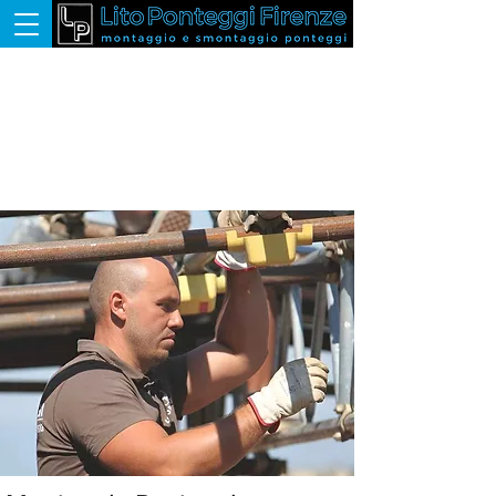
Lito Ponteggi, dal 2013 a Firenze, è il tuo
alleato per ristrutturazioni e
costruzioni. Offriamo un servizio di
noleggio ponteggi "chiavi in mano" con
montaggio e smontaggio professionale,
per progetti senza stress.